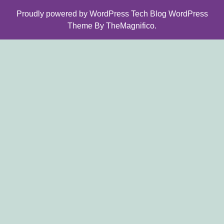
Proudly powered by WordPress Tech Blog WordPress
Theme By TheMagnifico.