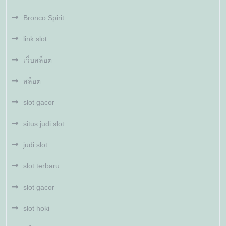
Bronco Spirit
link slot
เว็บสล็อต
สล็อต
slot gacor
situs judi slot
judi slot
slot terbaru
slot gacor
slot hoki