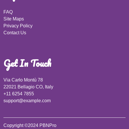
FAQ
Site Maps
Privacy Policy
Contact Us
Get In Touch
Via Carlo Montù 78
22021 Bellagio CO, Italy
+11 6254 7855
support@example.com
Copyright ©2024
PBNPro